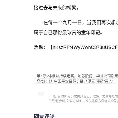
接过去与未来的桥梁。
在每一个九月一日，当我们再次想起
属于自己那份最珍贵的童年印记。
活动：【
hKszRFt4WyWwhC373uUSCF
半<导>体板块持续走高，灿芯股份、华虹公司涨超
高盛{：}升中国平安目标价至61港元 评级“买入”
声明：证券时报力求信息真实、准确，文章提及内
下载“证券时报”官方APP，或关注官方微信公众
网友评论