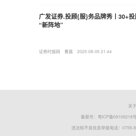
广发证券.投顾{服}务品牌秀丨30+
“新阵地”
证券时报网
曹晨
2025-08-05 21:44
关
备案号：
粤ICP备09109218
违法和不良信息举报电话：0755-83