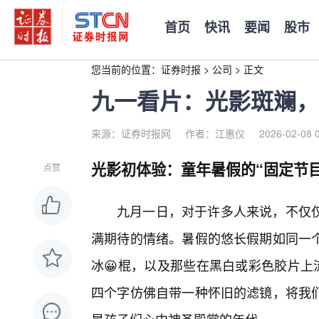
首页
快讯
要闻
股市
您当前的位置：
证券时报
>
公司
>
正文
九一看片：光影斑斓，重温
来源：证券时报网
作者：江惠仪
2026-02-08 
光影初体验：童年暑假的“固定节目
点赞
九月一日，对于许多人来说，不仅
满期待的情绪。暑假的悠长假期如同一
冰😀棍，以及那些在黑白或彩色胶片上
四个字仿佛自带一种怀旧的滤镜，将我