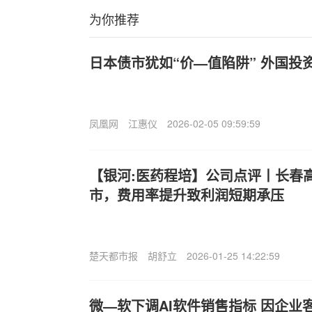
为你推荐
日本债市犹如“价—值陷阱” 外国投
凤凰网
江惠仪
2026-02-05 09:59:59
【银河:医药程培】公司点评丨长春
市，费用率提升致利润短期承压
楚天都市报
胡舒立
2026-01-25 14:22:59
微—软下调AI软件销售指标 因企业