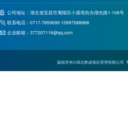
公司地址：湖北省宜昌市夷陵区小溪塔街办湖光路1-108号
联系电话：0717-7859699 15997588988
企业邮箱：377207116@qq.com
版权所有©湖北桦成项目管理有限公司