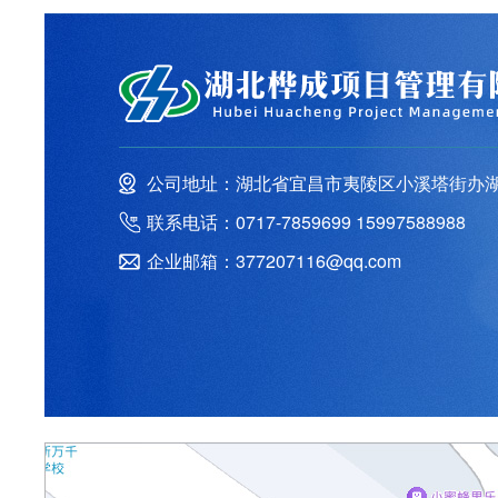
公司地址：湖北省宜昌市夷陵区小溪塔街办湖光
联系电话：0717-7859699 15997588988
企业邮箱：377207116@qq.com