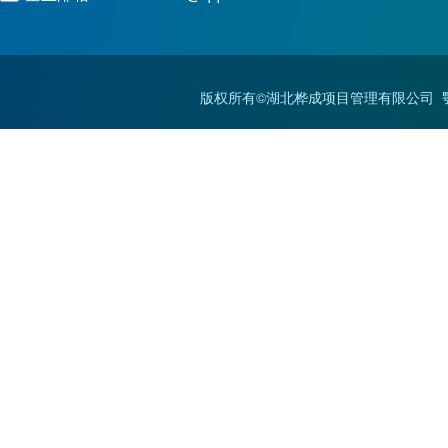
版权所有©湖北桦成项目管理有限公司