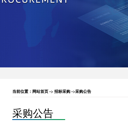
当前位置：网站首页 -> 招标采购 ->采购公告
采购公告