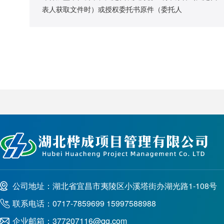
表人获取文件时）或授权委托书原件（委托人
公司地址：湖北省宜昌市夷陵区小溪塔街办湖光路1-108号
联系电话：0717-7859699 15997588988
企业邮箱：377207116@qq.com