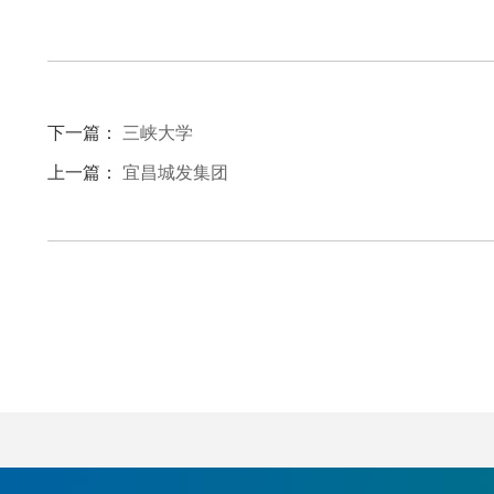
下一篇：
三峡大学
上一篇：
宜昌城发集团