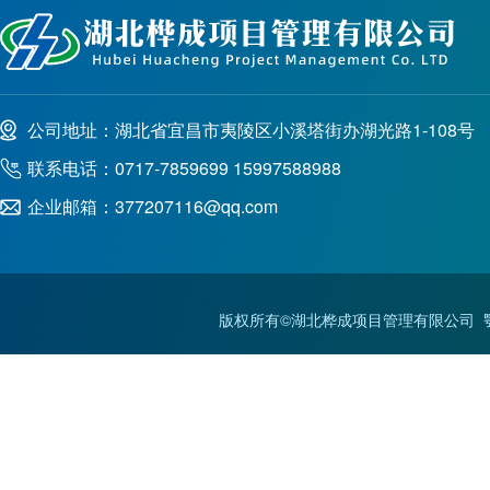
公司地址：湖北省宜昌市夷陵区小溪塔街办湖光路1-108号
联系电话：0717-7859699 15997588988
企业邮箱：377207116@qq.com
版权所有©湖北桦成项目管理有限公司