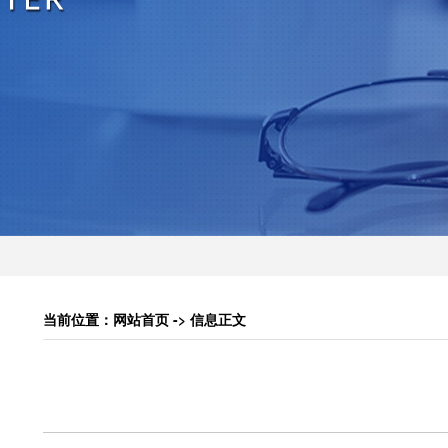
当前位置：网站首页 -> 信息正文